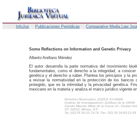
InfoJus
Publicaciones Periódicas
Comparative Media Law Jour
Some Reflections on Information and Genetic Privacy
Alberto Arellano Méndez
El autor desarrolla la parte normativa del movimiento bio
fundamentales, como el derecho a la integridad, a conocer e
genética y el derecho a saber. Plantea los principios y la p
a revisar la normatividad en la protección de los bancos d
protegido, que es la intimidad y la privacidad genética. F
mexicano en la materia y analiza el marco jurídico vigente e
Derechos Reservados, (C)2011 IIJ-UNAM
Instituto de Investigaciones Jurídicas de la UNAM
Circuito Maestro Mario de la Cueva s/n, Ciudad Univ
CP. 04510, México, D.F.
Tel. (52) 55 56-22-74-74, Fax. (52) 55 56-65-21-93