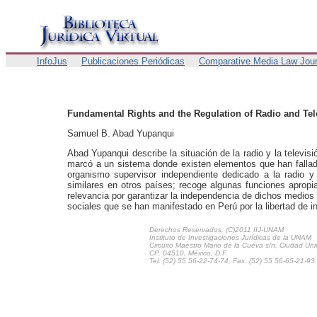
InfoJus
Publicaciones Periódicas
Comparative Media Law Jour
Fundamental Rights and the Regulation of Radio and Tel
Samuel B. Abad Yupanqui
Abad Yupanqui describe la situación de la radio y la televisi
marcó a un sistema donde existen elementos que han fallad
organismo supervisor independiente dedicado a la radio y 
similares en otros países; recoge algunas funciones apropia
relevancia por garantizar la independencia de dichos medios
sociales que se han manifestado en Perú por la libertad de i
Derechos Reservados, (C)2011 IIJ-UNAM
Instituto de Investigaciones Jurídicas de la UNAM
Circuito Maestro Mario de la Cueva s/n, Ciudad Univ
CP. 04510, México, D.F.
Tel. (52) 55 56-22-74-74, Fax. (52) 55 56-65-21-93